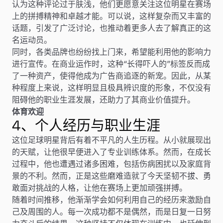
认为这种评论过于肤浅，他们更愿意关注这位明星在赛场
上的拼搏精神和卓越才能。可以说，这样复杂而又丰富的
话题，引发了广泛讨论，也推动着更多人去了解真正的这
名运动员。
同时，各类品牌也纷纷找上门来，希望能利用他的影响力
进行宣传。在商业运作时，这种“长得吓人的”标签反而成
了一种资产，使得他成为广告商追逐的新宠。因此，从某
种程度上来说，这样明显且极具辨识度的形象，不仅没有
阻碍他的职业生涯发展，还助力了其商业价值提升。
体育欢迎
4、个人经历与职业生涯
这位足球明星背后有着不平凡的人生历程。从小就展现出
的天赋，让他很早便进入了专业训练体系。然而，在成长
过程中，他也遭遇过诸多困难，包括伤病困扰以及家庭背
景的不利。然而，正是这些磨难造就了今天坚韧不拔、勇
敢面对挑战的人格，让他在赛场上更加顽强拼搏。
随着时间推移，他渐渐学会如何利用自己的经历来激励自
己及周围的人。每一次成功都不是偶然，而是日复一日努