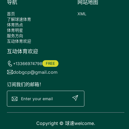
导航
网站地图
首页
XML
了解球速体育
体育热点
体育明星
服务方向
互动体育欢迎
互动体育欢迎
+13366974798
FREE
dobgcp@gmail.com
订阅我们的邮箱！
Copyright ©
球速welcome
.