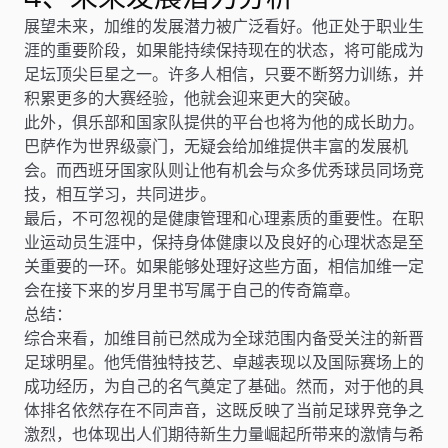
展望未来，加维的发展潜力被广泛看好。他正处于职业生
涯的重要阶段，如果能持续保持现在的状态，将可能成为
足坛顶尖巨星之一。许多人相信，只要不断努力训练，并
积累更多的大赛经验，他就会迎来更大的突破。
此外，俱乐部和国家队提供的平台也将为他的成长助力。
巴萨作为世界级豪门，无疑会给加维提供丰富的发展机
会。而西班牙国家队则让他有机会与众多优秀球员同场竞
技，相互学习，共同进步。
最后，不可忽视的是健康管理和心理素质的重要性。在职
业运动员生涯中，保持身体健康以及良好的心理状态是至
关重要的一环。如果能够处理好这些方面，相信加维一定
会在接下来的岁月里书写属于自己的传奇篇章。
总结：
综合来看，加维目前已然成为全球范围内备受关注的新晋
足球明星。他凭借独特技艺、卓越表现以及国际赛场上的
成功经历，为自己的名气奠定了基础。然而，对于他的具
体排名依然存在不同声音，这既反映了当前足球界竞争之
激烈，也体现出人们期待新生力量崛起所带来的激情与希