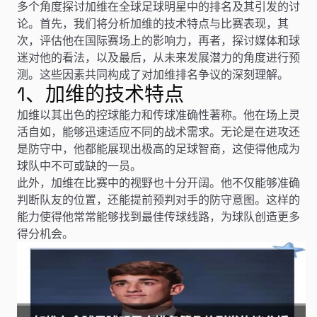
多个角度探讨加维在全球足球明星中的排名及其引发的讨
论。首先，我们将分析加维的技术特点与比赛表现，其
次，评估他在国际赛场上的影响力，再者，探讨媒体和球
迷对他的看法，以及最后，从未来发展潜力的角度进行预
测。这些因素共同构成了对加维排名争议的深刻理解。
1、加维的技术特点
加维以其出色的控球能力和传球准确性著称。他在场上灵
活自如，能够迅速适应不同的战术需求。无论是在进攻还
是防守中，他都能展现出极高的足球智商，这使得他成为
球队中不可或缺的一员。
此外，加维在比赛中的视野也十分开阔。他不仅能够准确
判断队友的位置，还能提前预判对手的防守意图。这样的
能力使得他常常能够找到最佳传球线路，为球队创造更多
得分机会。