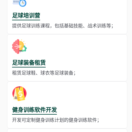
足球培训营
提供足球训练课程，包括基础技能、战术训练等；
足球装备租赁
租赁足球鞋、球衣等足球装备；
健身训练软件开发
开发可定制健身训练计划的健身训练软件；